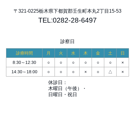
〒321-0225
栃木県下都賀郡壬生町本丸2丁目15-53
TEL:0282-28-6497
診察日
診療時間
月
火
水
木
金
土
日
8:30～12:30
○
○
○
○
○
○
×
14:30～18:00
○
○
○
×
○
△
×
休診日：
木曜日（午後）・
日曜日・祝日