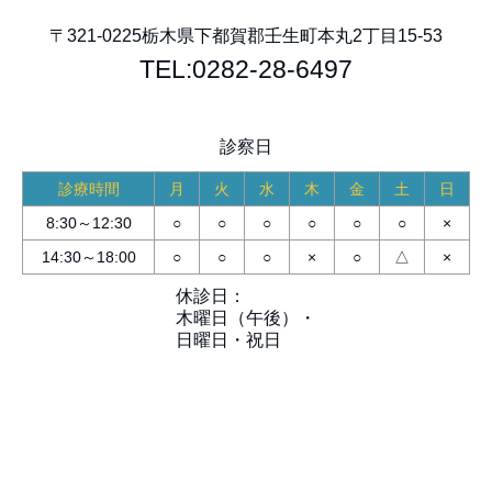
〒321-0225
栃木県下都賀郡壬生町本丸2丁目15-53
TEL:0282-28-6497
診察日
診療時間
月
火
水
木
金
土
日
8:30～12:30
○
○
○
○
○
○
×
14:30～18:00
○
○
○
×
○
△
×
休診日：
木曜日（午後）・
日曜日・祝日