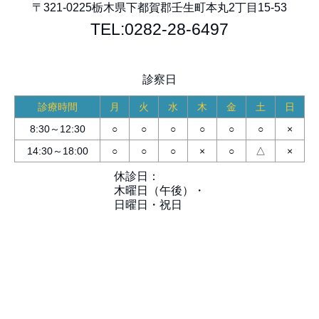
〒321-0225
栃木県下都賀郡壬生町本丸2丁目15-53
TEL:0282-28-6497
診察日
診療時間
月
火
水
木
金
土
日
8:30～12:30
○
○
○
○
○
○
×
14:30～18:00
○
○
○
×
○
△
×
休診日：
木曜日（午後）・
日曜日・祝日