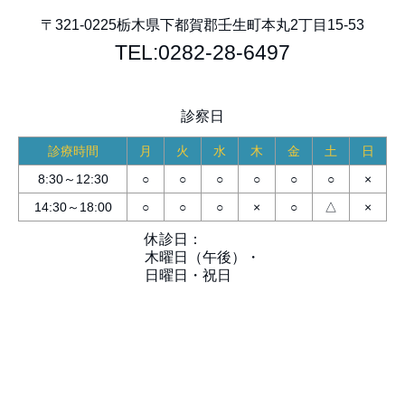
〒321-0225
栃木県下都賀郡壬生町本丸2丁目15-53
TEL:0282-28-6497
診察日
診療時間
月
火
水
木
金
土
日
8:30～12:30
○
○
○
○
○
○
×
14:30～18:00
○
○
○
×
○
△
×
休診日：
木曜日（午後）・
日曜日・祝日