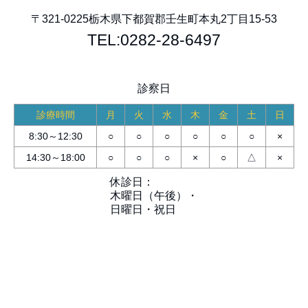
〒321-0225
栃木県下都賀郡壬生町本丸2丁目15-53
TEL:0282-28-6497
診察日
診療時間
月
火
水
木
金
土
日
8:30～12:30
○
○
○
○
○
○
×
14:30～18:00
○
○
○
×
○
△
×
休診日：
木曜日（午後）・
日曜日・祝日